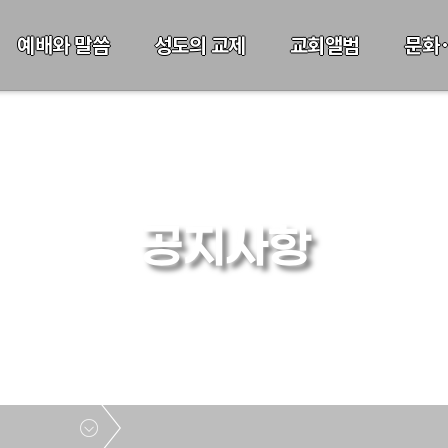
예배와 말씀
성도의 교제
교회앨범
문화
공지사항