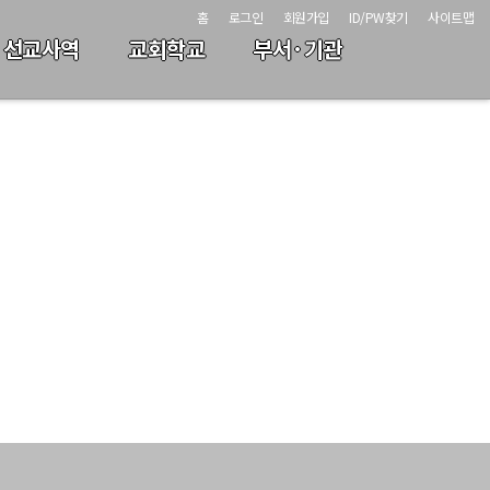
홈
로그인
회원가입
ID/PW찾기
사이트맵
·선교사역
교회학교
부서·기관