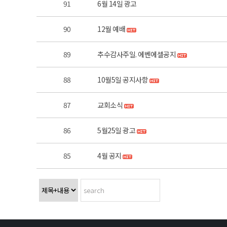
91
6월 14일 광고
90
12월 예배
89
추수감사주일. 에벤에셀공지
88
10월5일 공지사항
87
교회소식
86
5월25일 광고
85
4월 공지