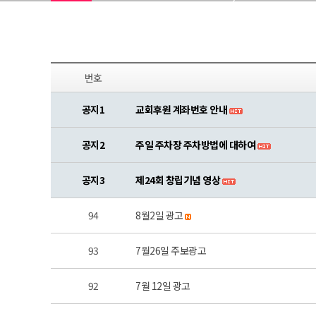
번호
공지1
교회후원 계좌번호 안내
공지2
주일 주차장 주차방법에 대하여
공지3
제24회 창립기념 영상
94
8월2일 광고
93
7월26일 주보광고
92
7월 12일 광고